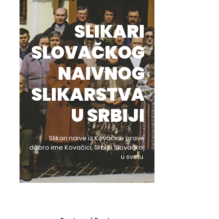
SLIKARI
SLOVAČKOG
NAIVNOG
SLIKARSTVA
U SRBIJI
Slikari naive iz Kovačice prave
dobro ime Kovačici, Srbiji i Slovačkoj
u svetu.