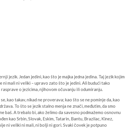
 jezik. Jedan jedini, kao što je majka jedna jedina. Taj jezik kojim
i mali ni veliki – upravo zato što je jedini. Ali budući tako
rasprave o jezicima, njihovom očuvanju ili odumiranju.
ji se, kao takav, nikad ne proverava; kao što se ne pominje da, kao
održava. To što se jezik stalno menja ne znači, međutim, da smo
h ne baš. A trebalo bi, ako želimo da savesno podmažemo osnovnu
ođen kao Srbin, Slovak, Eskim, Tatarin, Bantu, Brazilac, Kinez,
e ni veliki ni mali, ni bolji ni gori. Svaki čovek je potpuno