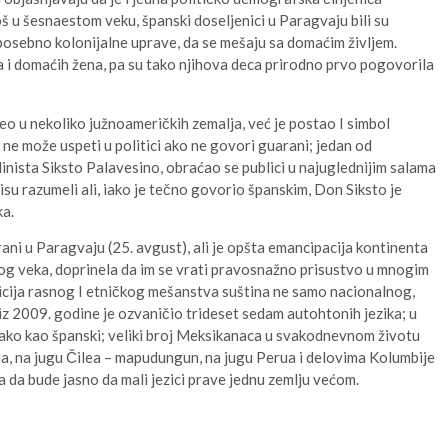
 u šesnaestom veku, španski doseljenici u Paragvaju bili su
posebno kolonijalne uprave, da se mešaju sa domaćim življem.
 i domaćih žena, pa su tako njihova deca prirodno prvo pogovorila
veo u nekoliko južnoameričkih zemalja, već je postao I simbol
i ne može uspeti u politici ako ne govori guarani; jedan od
olinista Siksto Palavesino, obraćao se publici u najuglednijim salama
su razumeli ali, iako je tečno govorio španskim, Don Siksto je
ka.
rani u Paragvaju (25. avgust), ali je opšta emancipacija kontinenta
vog veka, doprinela da im se vrati pravosnažno prisustvo u mnogim
dicija rasnog I etničkog mešanstva suština ne samo nacionalnog,
v iz 2009. godine je ozvaničio trideset sedam autohtonih jezika; u
ako kao španski; veliki broj Meksikanaca u svakodnevnom životu
ja, na jugu Čilea – mapudungun, na jugu Perua i delovima Kolumbije
a da bude jasno da mali jezici prave jednu zemlju većom.