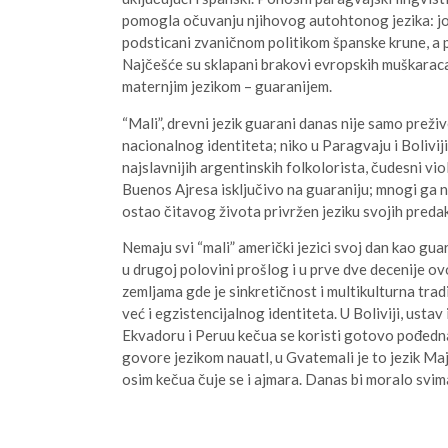
pomogla očuvanju njihovog autohtonog jezika: još
podsticani zvaničnom politikom španske krune, a 
Najčešće su sklapani brakovi evropskih muškaraca
maternjim jezikom – guaranijem.
“Mali”, drevni jezik guarani danas nije samo preži
nacionalnog identiteta; niko u Paragvaju i Bolivij
najslavnijih argentinskih folkolorista, čudesni vi
Buenos Ajresa isključivo na guaraniju; mnogi ga ni
ostao čitavog života privržen jeziku svojih preda
Nemaju svi “mali” američki jezici svoj dan kao gua
u drugoj polovini prošlog i u prve dve decenije o
zemljama gde je sinkretičnost i multikulturna tra
već i egzistencijalnog identiteta. U Boliviji, usta
Ekvadoru i Peruu kečua se koristi gotovo pođedn
govore jezikom nauatl, u Gvatemali je to jezik Ma
osim kečua čuje se i ajmara. Danas bi moralo svim