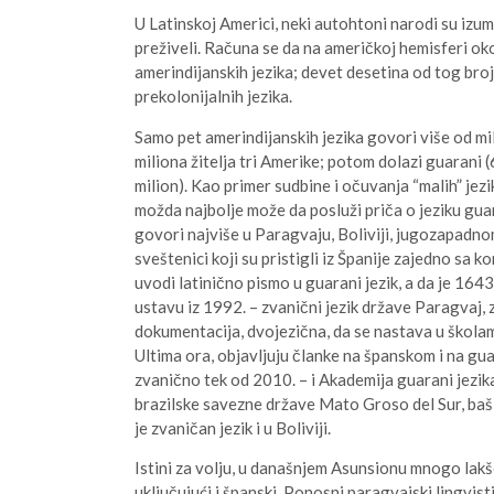
U Latinskoj Americi, neki autohtoni narodi su izumrl
preživeli. Računa se da na američkoj hemisferi o
amerindijanskih jezika; devet desetina od tog bro
prekolonijalnih jezika.
Samo pet amerindijanskih jezika govori više od mil
miliona žitelja tri Amerike; potom dolazi guarani (6,
milion). Kao primer sudbine i očuvanja “malih” j
možda najbolje može da posluži priča o jeziku gua
govori najviše u Paragvaju, Boliviji, jugozapadnom
sveštenici koji su pristigli iz Španije zajedno sa 
uvodi latinično pismo u guarani jezik, a da je 164
ustavu iz 1992. – zvanični jezik države Paragvaj, 
dokumentacija, dvojezična, da se nastava u školam
Ultima ora, objavljuju članke na španskom i na gua
zvanično tek od 2010. – i Akademija guarani jezika;
brazilske savezne države Mato Groso del Sur, baš 
je zvaničan jezik i u Boliviji.
Istini za volju, u današnjem Asunsionu mnogo lakš
uključujući i španski. Ponosni paragvajski lingvist