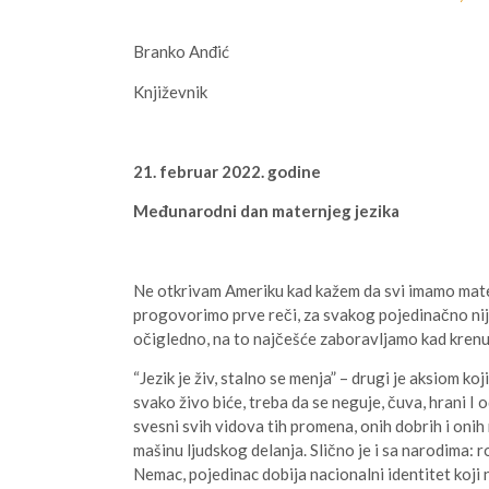
Branko Anđić
Književnik
21. februar 2022. godine
Međunarodni dan maternjeg jezika
Ne otkrivam Ameriku kad kažem da svi imamo maternji
progovorimo prve reči, za svakog pojedinačno nije n
očigledno, na to najčešće zaboravljamo kad krenu 
“Jezik je živ, stalno se menja” – drugi je aksiom ko
svako živo biće, treba da se neguje, čuva, hrani I 
svesni svih vidova tih promena, onih dobrih i oni
mašinu ljudskog delanja. Slično je i sa narodima: r
Nemac, pojedinac dobija nacionalni identitet koji nij