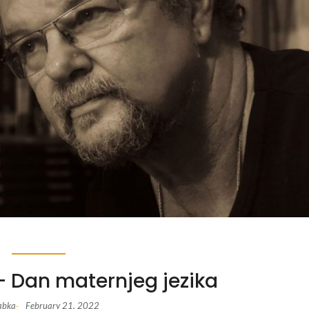
– Dan maternjeg jezika
abka
February 21, 2022
-