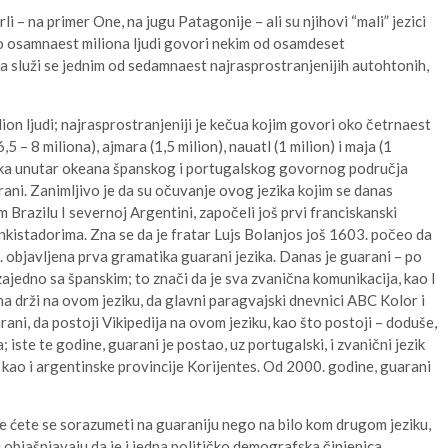
i – na primer One, na jugu Patagonije – ali su njihovi “mali” jezici
ko osamnaest miliona ljudi govori nekim od osamdeset
ja služi se jednim od sedamnaest najrasprostranjenijih autohtonih,
ion ljudi; najrasprostranjeniji je kečua kojim govori oko četrnaest
5 – 8 miliona), ajmara (1,5 milion), nauatl (1 milion) i maja (1
ezika unutar okeana španskog i portugalskog govornog područja
rani. Zanimljivo je da su očuvanje ovog jezika kojim se danas
 Brazilu I severnoj Argentini, započeli još prvi franciskanski
konkistadorima. Zna se da je fratar Lujs Bolanjos još 1603. počeo da
3. objavljena prva gramatika guarani jezika. Danas je guarani – po
zajedno sa španskim; to znači da je sva zvanična komunikacija, kao I
a drži na ovom jeziku, da glavni paragvajski dnevnici ABC Kolor i
rani, da postoji Vikipedija na ovom jeziku, kao što postoji – doduše,
 iste te godine, guarani je postao, uz portugalski, i zvanični jezik
kao i argentinske provincije Korijentes. Od 2000. godine, guarani
e ćete se sorazumeti na guaraniju nego na bilo kom drugom jeziku,
i objašnjavaju da je i jedna političko demografska činjenica