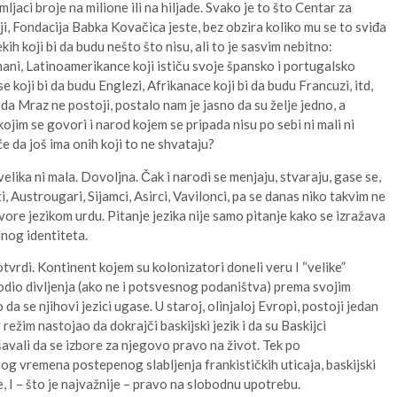
ljaci broje na milione ili na hiljade. Svako je to što Centar za
iji, Fondacija Babka Kovačica jeste, bez obzira koliko mu se to sviđa
nekih koji bi da budu nešto što nisu, ali to je sasvim nebitno:
ni, Latinoamerikance koji ističu svoje špansko i portugalsko
e koji bi da budu Englezi, Afrikanace koji bi da budu Francuzi, itd,
eda Mraz ne postoji, postalo nam je jasno da su želje jedno, a
kojim se govori i narod kojem se pripada nisu po sebi ni mali ni
guće da još ima onih koji to ne shvataju?
velika ni mala. Dovoljna. Čak i narodi se menjaju, stvaraju, gase se,
, Austrougari, Sijamci, Asirci, Vavilonci, pa se danas niko takvim ne
 govore jezikom urdu. Pitanje jezika nije samo pitanje kako se izražava
lnog identiteta.
tvrdi. Kontinent kojem su kolonizatori doneli veru I “velike”
odio divljenja (ako ne i potsvesnog podaništva) prema svojim
da se njihovi jezici ugase. U staroj, olinjaloj Evropi, postoji jedan
ežim nastojao da dokrajči baskijski jezik i da su Baskijci
ali da se izbore za njegovo pravo na život. Tek po
snog vremena postepenog slabljenja frankističkih uticaja, baskijski
e, I – što je najvažnije – pravo na slobodnu upotrebu.