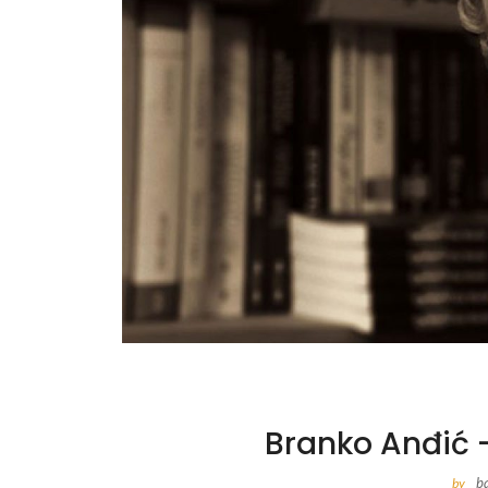
Branko Anđić 
b
by