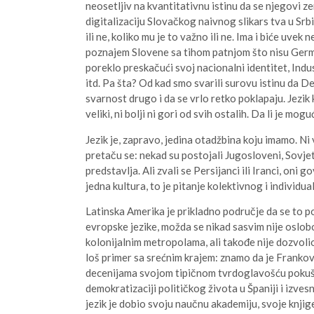
neosetljiv na kvantitativnu istinu da se njegovi zem
digitalizaciju Slovačkog naivnog slikars tva u Srb
ili ne, koliko mu je to važno ili ne. Ima i biće uvek 
poznajem Slovene sa tihom patnjom što nisu Germa
poreklo preskačući svoj nacionalni identitet, Indus
itd. Pa šta? Od kad smo svarili surovu istinu da D
svarnost drugo i da se vrlo retko poklapaju. Jezik 
veliki, ni bolji ni gori od svih ostalih. Da li je mo
Jezik je, zapravo, jedina otadžbina koju imamo. Ni 
pretaču se: nekad su postojali Jugosloveni, Sovjeti
predstavlja. Ali zvali se Persijanci ili Iranci, oni
jedna kultura, to je pitanje kolektivnog i individua
Latinska Amerika je prikladno područje da se to po
evropske jezike, možda se nikad sasvim nije oslob
kolonijalnim metropolama, ali takođe nije dozvolio 
loš primer sa srećnim krajem: znamo da je Frankov r
decenijama svojom tipičnom tvrdoglavošću pokušav
demokratizaciji političkog života u Španiji i izve
jezik je dobio svoju naučnu akademiju, svoje knjig