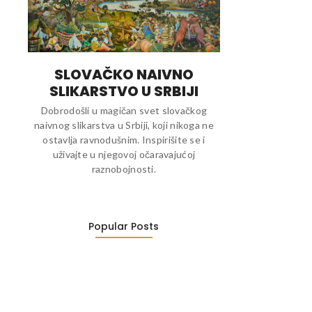
SLOVAČKO NAIVNO
SLIKARSTVO U SRBIJI
Dobrodošli u magičan svet slovačkog
naivnog slikarstva u Srbiji, koji nikoga ne
ostavlja ravnodušnim. Inspirišite se i
uživajte u njegovoj očaravajućoj
raznobojnosti.
Popular Posts