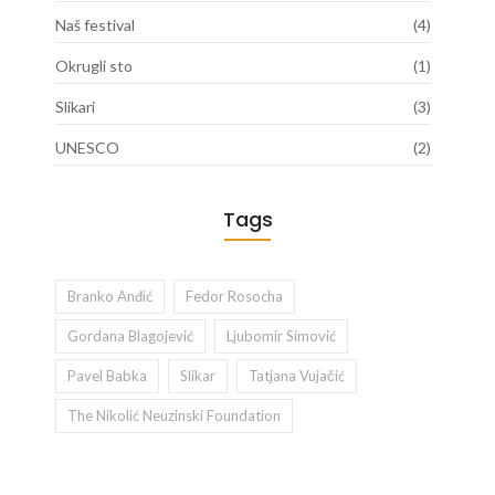
Naš festival
(4)
Okrugli sto
(1)
Slikari
(3)
UNESCO
(2)
Tags
Branko Anđić
Fedor Rosocha
Gordana Blagojević
Ljubomir Simović
Pavel Babka
Slikar
Tatjana Vujačić
The Nikolić Neuzinski Foundation