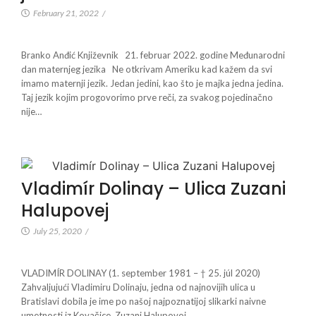
February 21, 2022
/
Branko Anđić Književnik 21. februar 2022. godine Međunarodni
dan maternjeg jezika Ne otkrivam Ameriku kad kažem da svi
imamo maternji jezik. Jedan jedini, kao što je majka jedna jedina.
Taj jezik kojim progovorimo prve reči, za svakog pojedinačno
nije…
Vladimír Dolinay – Ulica Zuzani
Halupovej
July 25, 2020
/
VLADIMÍR DOLINAY (1. september 1981 – † 25. júl 2020)
Zahvaljujući Vladimiru Dolinaju, jedna od najnovijih ulica u
Bratislavi dobila je ime po našoj najpoznatijoj slikarki naivne
umetnosti iz Kovačice, Zuzani Halupovoj.