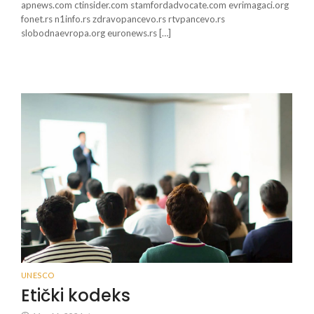
apnews.com ctinsider.com stamfordadvocate.com evrimagaci.org
fonet.rs n1info.rs zdravopancevo.rs rtvpancevo.rs
slobodnaevropa.org euronews.rs […]
UNESCO
Etički kodeks