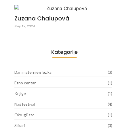
Zuzana Chalupová
May 19, 2024
Kategorije
Dan maternjeg jezika
(3)
Etno centar
(1)
Knjige
(1)
Naš festival
(4)
Okrugli sto
(1)
Slikari
(3)