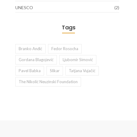
UNESCO
(2)
Tags
Branko Anđić
Fedor Rosocha
Gordana Blagojević
Ljubomir Simović
Pavel Babka
Slikar
Tatjana Vujačić
The Nikolić Neuzinski Foundation