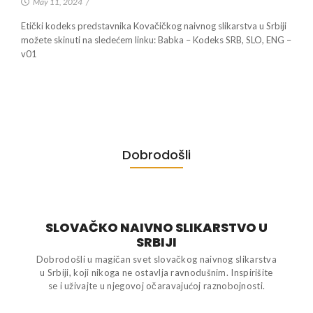
May 11, 2024
/
Etički kodeks predstavnika Kovačičkog naivnog slikarstva u Srbiji
možete skinuti na sledećem linku: Babka – Kodeks SRB, SLO, ENG –
v01
Dobrodošli
SLOVAČKO NAIVNO SLIKARSTVO U
SRBIJI
Dobrodošli u magičan svet slovačkog naivnog slikarstva
u Srbiji, koji nikoga ne ostavlja ravnodušnim. Inspirišite
se i uživajte u njegovoj očaravajućoj raznobojnosti.