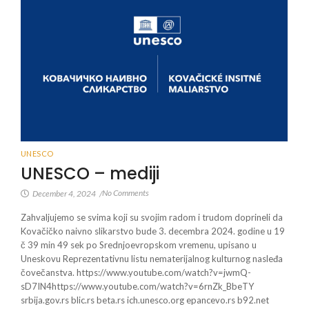
UNESCO
UNESCO – mediji
No Comments
December 4, 2024
/
Zahvaljujemo se svima koji su svojim radom i trudom doprineli da
Kovačičko naivno slikarstvo bude 3. decembra 2024. godine u 19
č 39 min 49 sek po Srednjoevropskom vremenu, upisano u
Uneskovu Reprezentativnu listu nematerijalnog kulturnog nasleđa
čovečanstva.​ https://www.youtube.com/watch?v=jwmQ-
sD7IN4https://www.youtube.com/watch?v=6rnZk_BbeTY
srbija.gov.rs blic.rs beta.rs ich.unesco.org epancevo.rs b92.net