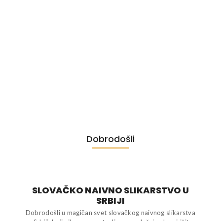
Fedor Rosocha – Prvi festival
October 3, 2022
/
Poštovana gospođo Rizvanović, poštovani gospodine Babka,
poštovana gospođo Žolnaj Barca, poštovana gospođo Vujačić,
cenim što danas imam čast da zatvorim Prvi festival slovačke
naive u Srbiji. Tokom poslednjih 10 dana, širokoj publici
predstavljeno je najbolje što Kovačica i Padina nude u oblasti
kulture i umetnosti. Festival je takođe ispunio nameru organizatora
da podigne naive […]
Dobrodošli
SLOVAČKO NAIVNO SLIKARSTVO U
SRBIJI
Dobrodošli u magičan svet slovačkog naivnog slikarstva