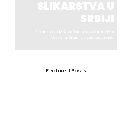
SLIKARSTVA U
SRBIJI
Slikari naive iz Kovačice prave dobro ime
Kovačici, Srbiji i Slovačkoj u svetu.
Featured Posts
UNESCO – mediji
Etički kodeks
December 4, 2024
May 11, 2024