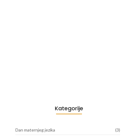
Drugi festival Slovačkog naivnog
slikarstva…
August 15, 2023
Okrugli sto
Јán Sokol
May 15, 2019
December 21, 2024
Vladimir Boboš
Zuzana Chalupová
December 21, 2024
May 19, 2024
Kategorije
Dan maternjeg jezika
(3)