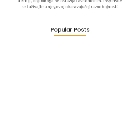
u Srbiji, koji nikoga ne ostavlja ravnodušnim. Inspirišite
se i uživajte u njegovoj očaravajućoj raznobojnosti.
Popular Posts
UNESCO – mediji
Etički kodeks
December 4, 2024
May 11, 2024
Drugi festival Slovačkog naivnog
slikarstva…
August 15, 2023
Okrugli sto
Јán Sokol