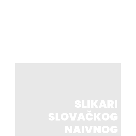
May 15, 2019
December 21, 2024
Vladimir Boboš
Zuzana Chalupová
December 21, 2024
May 19, 2024
SLIKARI
SLOVAČKOG
NAIVNOG