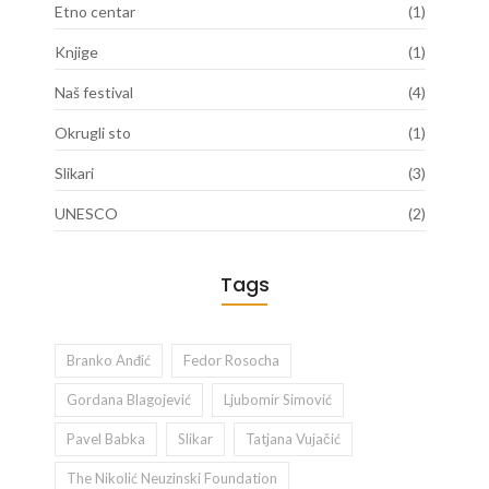
Etno centar
(1)
Knjige
(1)
Naš festival
(4)
Okrugli sto
(1)
Slikari
(3)
UNESCO
(2)
Tags
Branko Anđić
Fedor Rosocha
Gordana Blagojević
Ljubomir Simović
Pavel Babka
Slikar
Tatjana Vujačić
The Nikolić Neuzinski Foundation