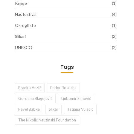
Knjige
(1)
Naš festival
(4)
Okrugli sto
(1)
Slikari
(3)
UNESCO
(2)
Tags
Branko Anđić
Fedor Rosocha
Gordana Blagojević
Ljubomir Simović
Pavel Babka
Slikar
Tatjana Vujačić
The Nikolić Neuzinski Foundation