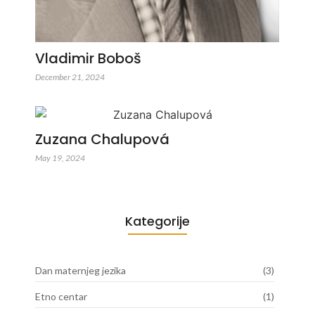
Vladimir Boboš
December 21, 2024
Zuzana Chalupová
May 19, 2024
Kategorije
Dan maternjeg jezika
(3)
Etno centar
(1)