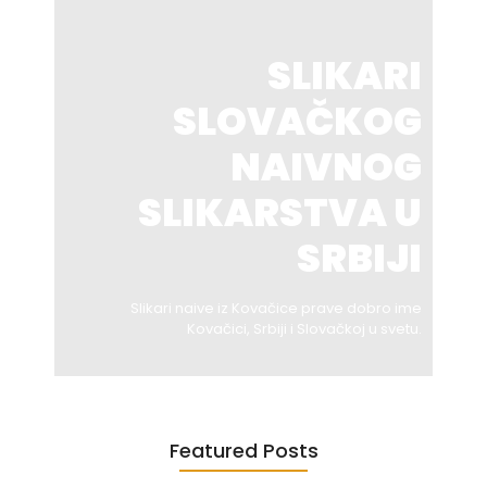
SLIKARI
SLOVAČKOG
NAIVNOG
SLIKARSTVA U
SRBIJI
Slikari naive iz Kovačice prave dobro ime
Kovačici, Srbiji i Slovačkoj u svetu.
Featured Posts