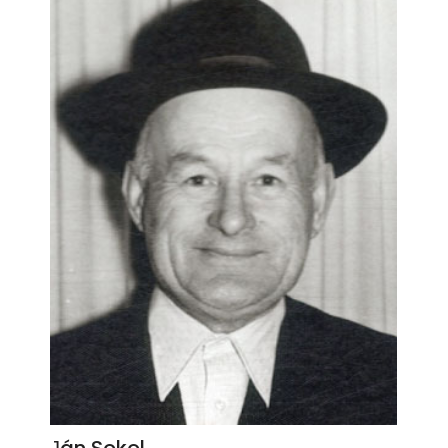
Јán Sokol