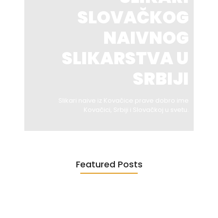
SLOVAČKOG
NAIVNOG
SLIKARSTVA U
SRBIJI
Slikari naive iz Kovačice prave dobro ime
Kovačici, Srbiji i Slovačkoj u svetu.
Featured Posts
UNESCO – mediji
Etički kodeks