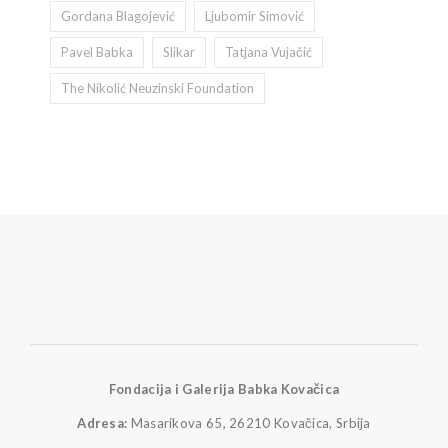
Gordana Blagojević
Ljubomir Simović
Pavel Babka
Slikar
Tatjana Vujačić
The Nikolić Neuzinski Foundation
Fondacija i Galerija Babka Kovačica
Adresa:
Masarikova 65, 26210 Kovačica, Srbija