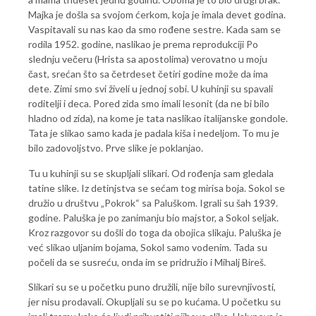
Majka je došla sa svojom ćerkom, koja je imala devet godina.
Vaspitavali su nas kao da smo rođene sestre. Kada sam se
rodila 1952. godine, naslikao je prema reprodukciji Po
slednju večeru (Hrista sa apostolima) verovatno u moju
čast, srećan što sa četrdeset četiri godine može da ima
dete. Zimi smo svi živeli u jednoj sobi. U kuhinji su spavali
roditelji i deca. Pored zida smo imali lesonit (da ne bi bilo
hladno od zida), na kome je tata naslikao italijanske gondole.
Tata je slikao samo kada je padala kiša i nedeljom. To mu je
bilo zadovoljstvo. Prve slike je poklanjao.
Tu u kuhinji su se skupljali slikari. Od rođenja sam gledala
tatine slike. Iz detinjstva se sećam tog mirisa boja. Sokol se
družio u društvu „Pokrok“ sa Paluškom. Igrali su šah 1939.
godine. Paluška je po zanimanju bio majstor, a Sokol seljak.
Kroz razgovor su došli do toga da obojica slikaju. Paluška je
već slikao uljanim bojama, Sokol samo vodenim. Tada su
počeli da se susreću, onda im se pridružio i Mihalj Bireš.
Slikari su se u početku puno družili, nije bilo surevnjivosti,
jer nisu prodavali. Okupljali su se po kućama. U početku su