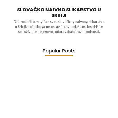
SLOVAČKO NAIVNO SLIKARSTVO U
SRBIJI
Dobrodošli u magičan svet slovačkog naivnog slikarstva
u Srbiji, koji nikoga ne ostavlja ravnodušnim. Inspirišite
se i uživajte u njegovoj očaravajućoj raznobojnosti.
Popular Posts
UNESCO – mediji
Etički kodeks
December 4, 2024
May 11, 2024
Drugi festival Slovačkog naivnog
slikarstva…