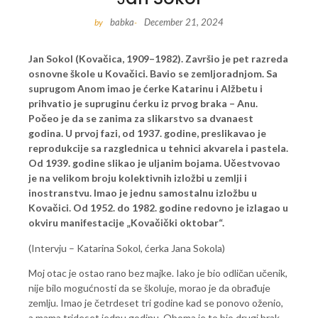
babka
December 21, 2024
by
-
Jan Sokol (Kovačica, 1909–1982). Završio je pet razreda
osnovne škole u Kovačici. Bavio se zemljoradnjom. Sa
suprugom Anom imao je ćerke Katarinu i Alžbetu i
prihvatio je supruginu ćerku iz prvog braka – Anu.
Počeo je da se zanima za slikarstvo sa dvanaest
godina. U prvoj fazi, od 1937. godine, preslikavao je
reprodukcije sa razglednica u tehnici akvarela i pastela.
Od 1939. godine slikao je uljanim bojama. Učestvovao
je na velikom broju kolektivnih izložbi u zemlji i
inostranstvu. Imao je jednu samostalnu izložbu u
Kovačici. Od 1952. do 1982. godine redovno je izlagao u
okviru manifestacije „Kovačički oktobar“.
(Intervju – Katarina Sokol, ćerka Jana Sokola)
Moj otac je ostao rano bez majke. Iako je bio odličan učenik,
nije bilo mogućnosti da se školuje, morao je da obrađuje
zemlju. Imao je četrdeset tri godine kad se ponovo oženio,
a mama trideset jednu godinu. Oboma je to bio drugi brak.