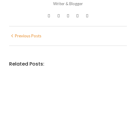
Writer & Blogger
Previous Posts
Related Posts:
UNESCO
UNESCO
UNESCO – mediji
Etički kodeks
No Comments
December 4, 2024
/
May 11, 2024
/
NAŠ FESTIVAL
Drugi festival Slovačkog