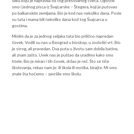
sliku koju je napravila od tog presovanog cveća. Ugostili
smo i jednog pisca iz Švajcarske – Štegera, koji je putovao
po balkanskim zemljama. Bio je kod nas nekoliko dana. Posle
su tata i mama bili nekoliko dana kod tog Švajcarca u
gostima.
Mislim da je za jednog seljaka tata bio prilično napredan
čovek. Vodili su nas u Beograd u bioskop, u zoološki vrt. Bio
je strog, ali pravedan. Dva puta u životu sam dobila batine,
ali znam zašto. Uvek nas je puštao da uradimo kako smo
htele. Bio je miran i tih čovek, držao je reč. Što se tiče
školovanja, rekao nam je: ili škola ili motika, birajte. Mi smo
znale šta hoćemo – završile smo školu.