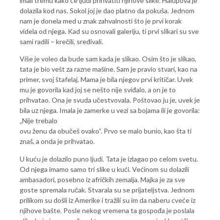
imali tremu kako će ljudi prihvatiti njihove slike. Halupova je
dolazila kod nas. Sokol joj je dao platno da pokuša. Jednom
nam je donela med u znak zahvalnosti što je prvi korak
videla od njega. Kad su osnovali galeriju, ti prvi slikari su sve
sami radili – krečili, sređivali.
Više je voleo da bude sam kada je slikao. Osim što je slikao,
tata je bio vešt za razne mašine. Sam je pravio stvari, kao na
primer, svoj štafelaj. Mama je bila njegov prvi kritičar. Uvek
mu je govorila kad joj se nešto nije sviđalo, a on je to
prihvatao. Ona je svuda učestvovala. Poštovao ju je, uvek je
bila uz njega. Imala je zamerke u vezi sa bojama ili je govorila:
„Nije trebalo
ovu ženu da obučeš ovako“. Prvo se malo bunio, kao šta ti
znaš, a onda je prihvatao.
U kuću je dolazilo puno ljudi. Tata je izlagao po celom svetu.
Od njega imamo samo tri slike u kući. Većinom su dolazili
ambasadori, posebno iz afričkih zemalja. Majka je za sve
goste spremala ručak. Stvarala su se prijateljstva. Jednom
prilikom su došli iz Amerike i tražili su im da naberu cveće iz
njihove bašte. Posle nekog vremena ta gospođa je poslala